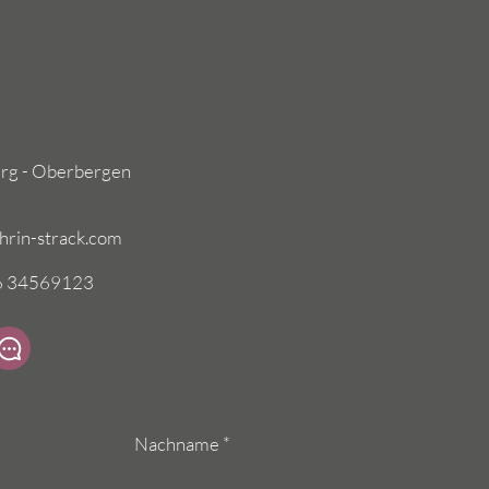
rg - Oberbergen
thrin-strack.com
76 34569123
Nachname